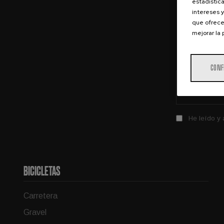
estadística
intereses y
que ofrece
mejorar la
Recibe
CONF
He leído y
BICICLETAS
Carretera
Gravel