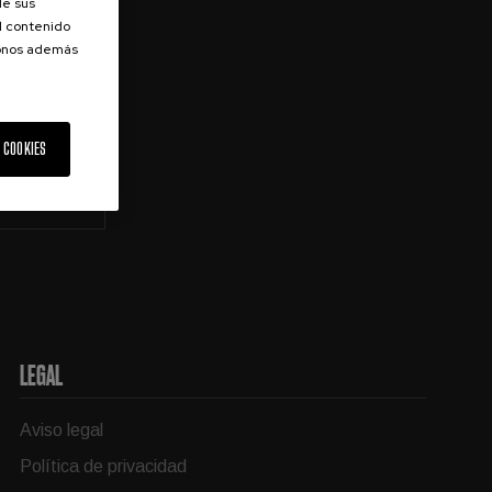
de sus
el contenido
donos además
s sobre
 COOKIES
scribirse
LEGAL
Aviso legal
Política de privacidad