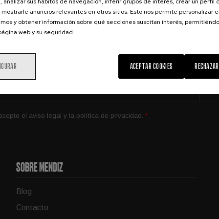
QUIERO INSCRIBIRME
, analizar sus hábitos de navegación, inferir grupos de interés, crear un perfil 
 mostrarle anuncios relevantes en otros sitios. Esto nos permite personalizar 
mos y obtener información sobre qué secciones suscitan interés, permitién
 página web y su seguridad.
 en tu correo electrónico ofertas especiales, noticias exclusiva
productos e información sobre eventos.
IGURAR
ACEPTAR COOKIES
RECHAZAR
Su
 acepto el
aviso legal
y la
política de privacidad
.
*
SOBRE MENDIZ
Blog
Contacto