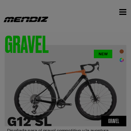
GRAVEL
NEW
G12 SL
GRAVEL
Diseñada para el gravel competitivo y la aventura