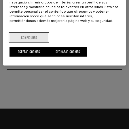
navegación, inferir grupos de interés, crear un perfil de sus
intereses y mostrarle anuncios relevantes en otros sitios. Esto nos
permite personalizar el contenido que ofrecemos y obtener
información sobre qué secciones suscitan interés,
permitiéndonos además mejorar la página web y su seguridad.
G4.ICR
CONFIGURAR
GRAVEL
Compañera perfecta para cualquier aventura
ACEPTAR COOKIES
RECHAZAR COOKIES
€1.390
Desde: