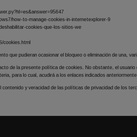
answer.py?hl=es&answer=95647
dows7/how-to-manage-cookies-in-internetexplorer-9
-deshabilitar-cookies-que-los-sitios-we
S/cookies.html
ento que pudieran ocasionar el bloqueo o eliminación de una, var
acto de la presente política de cookies. No obstante, el usuari
ia, para lo cual, acudirá a los enlaces indicados anteriormente 
ntenido y veracidad de las políticas de privacidad de los terce