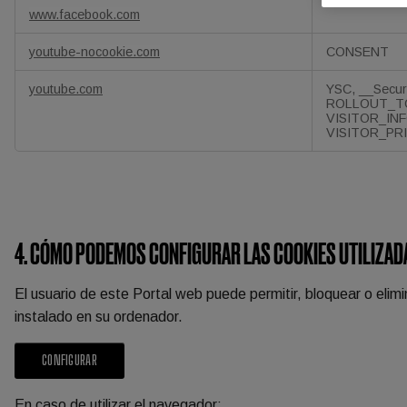
www.facebook.com
youtube-nocookie.com
CONSENT
youtube.com
YSC, __Secu
ROLLOUT_TO
VISITOR_INF
VISITOR_PR
4. CÓMO PODEMOS CONFIGURAR LAS COOKIES UTILIZAD
El usuario de este Portal web puede permitir, bloquear o elimi
instalado en su ordenador.
CONFIGURAR
En caso de utilizar el navegador: