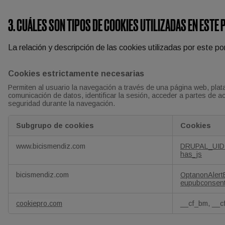
3. CUÁLES SON TIPOS DE COOKIES UTILIZADAS EN ESTE
La relación y descripción de las cookies utilizadas por este por
Cookies estrictamente necesarias
Permiten al usuario la navegación a través de una página web, platafo
comunicación de datos, identificar la sesión, acceder a partes de a
seguridad durante la navegación.
Subgrupo de cookies
Cookies
Cookies
www.bicismendiz.com
DRUPAL_UI
estrictamente
has_js
necesarias
bicismendiz.com
OptanonAler
eupubconsen
cookiepro.com
__cf_bm, __c