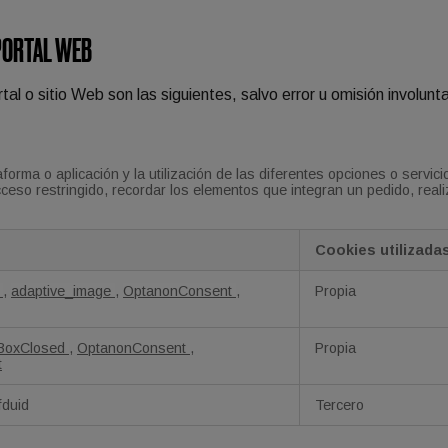
 PORTAL WEB
tal o sitio Web son las siguientes, salvo error u omisión involunta
rma o aplicación y la utilización de las diferentes opciones o servicios
cceso restringido, recordar los elementos que integran un pedido, real
Cookies utilizada
D
,
adaptive_image
,
OptanonConsent
,
Propia
tBoxClosed
,
OptanonConsent
,
Propia
t
fduid
Tercero