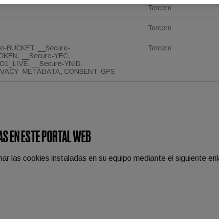
Tercero
Tercero
re-BUCKET, __Secure-
Tercero
KEN, __Secure-YEC,
O1_LIVE, __Secure-YNID,
IVACY_METADATA, CONSENT, GPS
AS EN ESTE PORTAL WEB
nar las cookies instaladas en su equipo mediante el siguiente en