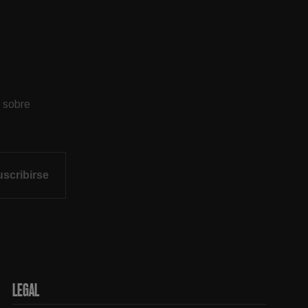
s sobre
scribirse
LEGAL