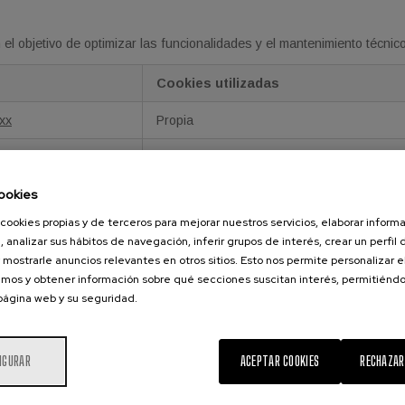
el objetivo de optimizar las funcionalidades y el mantenimiento técnico
Cookies utilizadas
xx
Propia
a
,
_ga_xxxxxxxxxx
,
Propia
ookies
cookies propias y de terceros para mejorar nuestros servicios, elaborar inform
, analizar sus hábitos de navegación, inferir grupos de interés, crear un perfil 
 de los usuarios obtenida a través de la observación continuada de s
 mostrarle anuncios relevantes en otros sitios. Esto nos permite personalizar 
ar las campañas publicitarias que se ajusten a las preferencias del usu
mos y obtener información sobre qué secciones suscitan interés, permitién
 página web y su seguridad.
Cookies utilizadas
Propia
IGURAR
ACEPTAR COOKIES
RECHAZAR
Propia