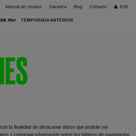
Manual de Usuario
Garantía
Blog
Contacto
B2B
FOR YOU
TEMPORADA ANTERIOR
IES
o con la finalidad de almacenar datos que podrán ser
uarios y conseguir información sobre los hábitos de navegación